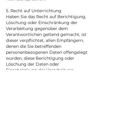
5. Recht auf Unterrichtung
Haben Sie das Recht auf Berichtigung,
Löschung oder Einschränkung der
Verarbeitung gegenüber dem
Verantwortlichen geltend gemacht, ist
dieser verpflichtet, allen Empfängern,
denen die Sie betreffenden
personenbezogenen Daten offengelegt
wurden, diese Berichtigung oder
Löschung der Daten oder
Einschränkung der Verarbeitung
mitzuteilen, es sei denn, dies erweist
sich als unmöglich oder ist mit einem
unverhältnismäßigen Aufwand
verbunden.
Ihnen steht gegenüber dem
Verantwortlichen das Recht zu, über
diese Empfänger unterrichtet zu
werden.